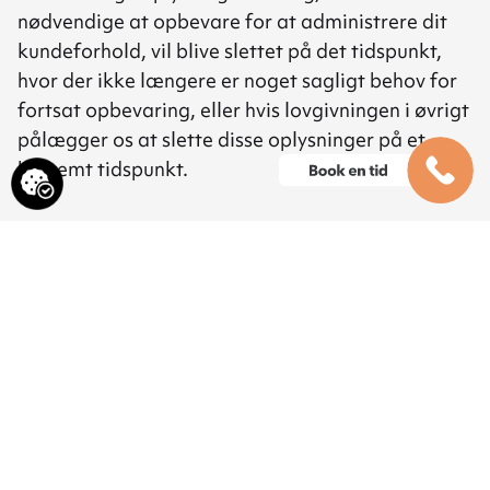
nødvendige at opbevare for at administrere dit
kundeforhold, vil blive slettet på det tidspunkt,
hvor der ikke længere er noget sagligt behov for
fortsat opbevaring, eller hvis lovgivningen i øvrigt
pålægger os at slette disse oplysninger på et
bestemt tidspunkt.
4. Dine rettigheder
4.1 Oplysningspligt
4.1.1. Databeskyttelseslovgivningen giver dig
forskellige rettigheder, når vi behandler
persondata om dig elektronisk. Og lovgivningen
pålægger os visse pligter – som fx at fortælle dig,
at vi har indsamlet eller vil indsamle persondata