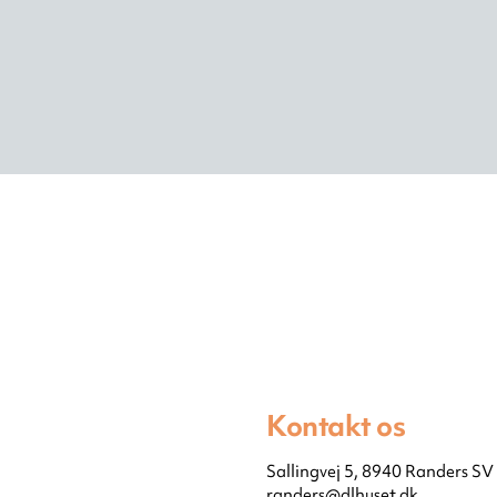
Kontakt os
Sallingvej 5, 8940 Randers SV
randers@dlhuset.dk