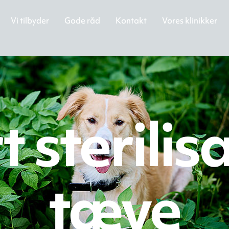
Vi tilbyder
Gode råd
Kontakt
Vores klinikker
 sterilis
tæve