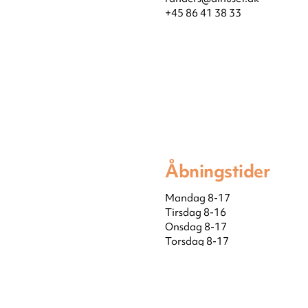
+45 86 41 38 33
Åbningstider
Mandag 8-17
Tirsdag 8-16
Onsdag 8-17
Torsdag 8-17
Fredag 8-16
Øvrige tidspunkter:
Døgnåben skadestue – ring på t