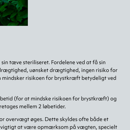
in tæve steriliseret. Fordelene ved at få sin
 drægtighed, uønsket drægtighed, ingen risiko for
indsker risikoen for brystkræft betydeligt ved
øbetid (for at mindske risikoen for brystkræft) og
oretages mellem 2 løbetider.
 for overvægt øges. Dette skyldes ofte både et
r vigtigt at være opmærksom på vægten, specielt