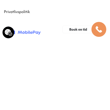
Privatlivspolitik
Hos os kan du betale med MobilePay.
MobilePay nummer: 892561
Kontakt os
Sallingvej 5, 8940 Randers SV
randers@dlhuset.dk
+45 86 41 38 33